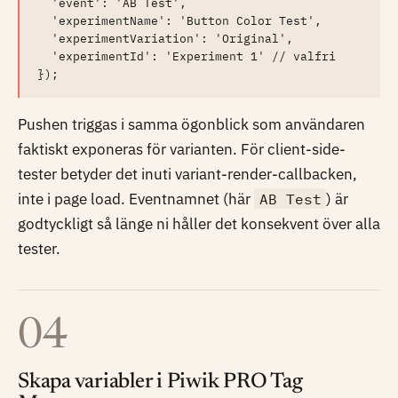
  'event': 'AB Test',

  'experimentName': 'Button Color Test',

  'experimentVariation': 'Original',

  'experimentId': 'Experiment 1' // valfri

});
Pushen triggas i samma ögonblick som användaren
faktiskt exponeras för varianten. För client-side-
tester betyder det inuti variant-render-callbacken,
inte i page load. Eventnamnet (här
AB Test
) är
godtyckligt så länge ni håller det konsekvent över alla
tester.
04
Skapa variabler i Piwik PRO Tag