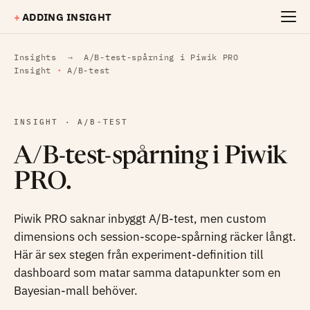
Hoppa till huvudinnehåll
+
ADDING INSIGHT
Insights
→
A/B-test-spårning i Piwik PRO
Insight
·
A/B-test
INSIGHT · A/B-TEST
A/B-test-spårning i Piwik
PRO.
Piwik PRO saknar inbyggt A/B-test, men custom
dimensions och session-scope-spårning räcker långt.
Här är sex stegen från experiment-definition till
dashboard som matar samma datapunkter som en
Bayesian-mall behöver.