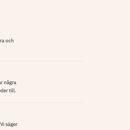
iora och
ar några
der till.
 Vi säger