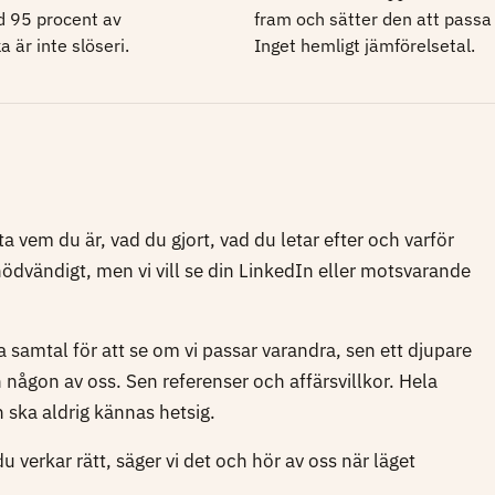
ad 95 procent av
fram och sätter den att passa 
a är inte slöseri.
Inget hemligt jämförelsetal.
ta vem du är, vad du gjort, vad du letar efter och varför
nödvändigt, men vi vill se din LinkedIn eller motsvarande
a samtal för att se om vi passar varandra, sen ett djupare
 någon av oss. Sen referenser och affärsvillkor. Hela
 ska aldrig kännas hetsig.
u verkar rätt, säger vi det och hör av oss när läget