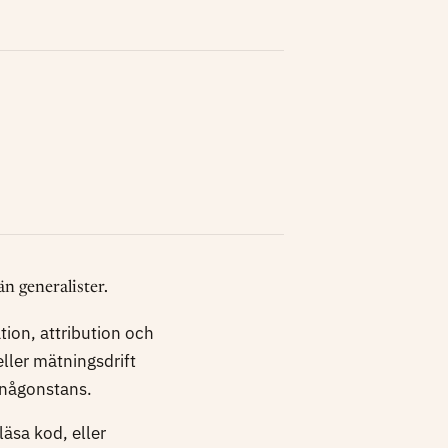
än generalister.
ion, attribution och
ller mätningsdrift
p någonstans.
läsa kod, eller