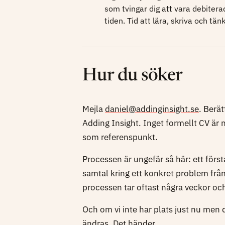
som tvingar dig att vara debiter
tiden. Tid att lära, skriva och tänk
Hur du söker
Mejla
daniel@addinginsight.se
. Berät
Adding Insight. Inget formellt CV är 
som referenspunkt.
Processen är ungefär så här: ett först
samtal kring ett konkret problem från
processen tar oftast några veckor och
Och om vi inte har plats just nu men d
ändras. Det händer.