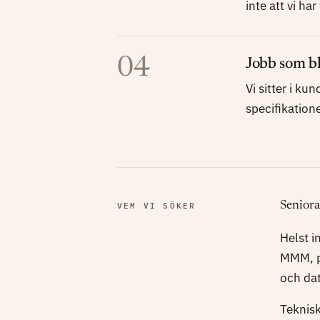
inte att vi ha
04
Jobb som bl
Vi sitter i ku
specifikation
Seniora 
VEM VI SÖKER
Helst 
MMM, pr
och dat
Teknisk