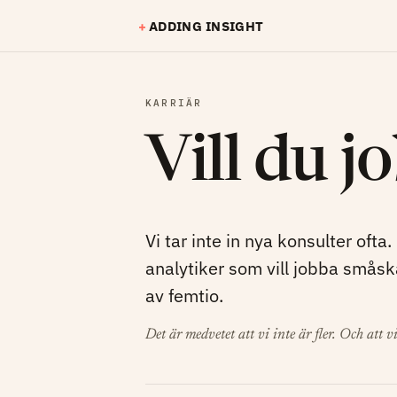
Hoppa till huvudinnehåll
+
ADDING INSIGHT
KARRIÄR
Vill du j
Vi tar inte in nya konsulter ofta.
analytiker som vill jobba småska
av femtio.
Det är medvetet att vi inte är fler. Och att v