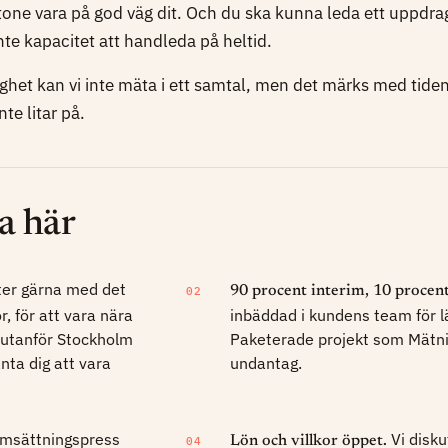
one vara på god väg dit. Och du ska kunna leda ett uppdrag
inte kapacitet att handleda på heltid.
ghet kan vi inte mäta i ett samtal, men det märks med tiden.
inte litar på.
ba här
tter gärna med det
90 procent interim, 10 procent
02
, för att vara nära
inbäddad i kundens team för 
 utanför Stockholm
Paketerade projekt som Mätni
nta dig att vara
undantag.
omsättningspress
Vi disku
Lön och villkor öppet.
04