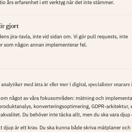
r tio års erfarenhet i ett verktyg när det inte stämmer.
ir gjort
ndens jira-tavla, inte vid sidan om. Vi gör pull requests, inte
er som någon annan implementerar fel.
analytiker med åtta år eller mer i digital, specialister snarare 
inom något av våra fokusområden: mätning och implementat
oduktanalys, konverteringsoptimering, GDPR-arkitektur, e
akvalitet. Du behöver inte täcka allt, men du ska vara dju
t djup är ett krav. Du ska kunna både skriva mätplaner och 