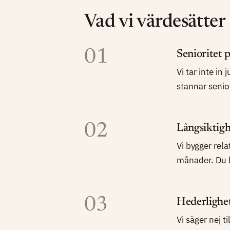
Vad vi värdesätter
01
Senioritet p
Vi tar inte in 
stannar senior
02
Långsiktigh
Vi bygger rela
månader. Du bli
03
Hederlighe
Vi säger nej t