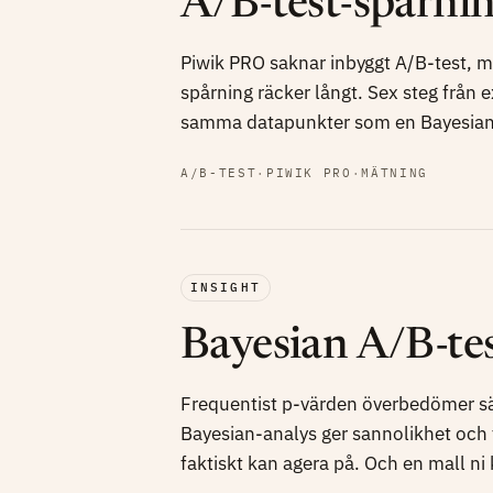
A/B-test-spårni
Piwik PRO saknar inbyggt A/B-test,
spårning räcker långt. Sex steg från 
samma datapunkter som en Bayesian
A/B-TEST
·
PIWIK PRO
·
MÄTNING
INSIGHT
Bayesian A/B-te
Frequentist p-värden överbedömer s
Bayesian-analys ger sannolikhet och fö
faktiskt kan agera på. Och en mall ni