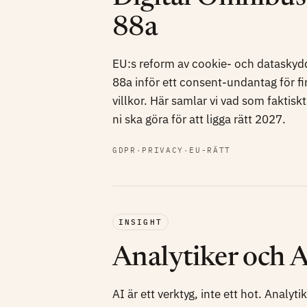
88a
EU:s reform av cookie- och dataskydd
88a inför ett consent-undantag för 
villkor. Här samlar vi vad som faktisk
ni ska göra för att ligga rätt 2027.
GDPR
·
PRIVACY
·
EU-RÄTT
INSIGHT
Analytiker och A
AI är ett verktyg, inte ett hot. Analytike