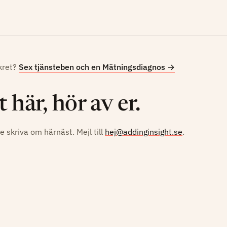
nkret?
Sex tjänsteben och en Mätningsdiagnos
→
 här, hör av er.
e skriva om härnäst. Mejl till
hej@addinginsight.se
.