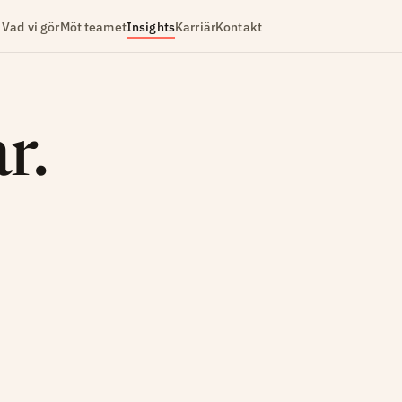
Vad vi gör
Möt teamet
Insights
Karriär
Kontakt
r.