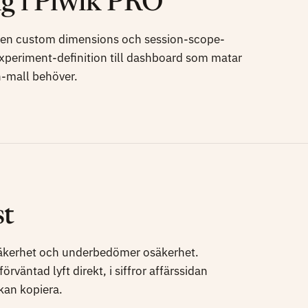
ng i Piwik PRO
 men custom dimensions och session-scope-
experiment-definition till dashboard som matar
-mall behöver.
st
äkerhet och underbedömer osäkerhet.
rväntad lyft direkt, i siffror affärssidan
 kan kopiera.