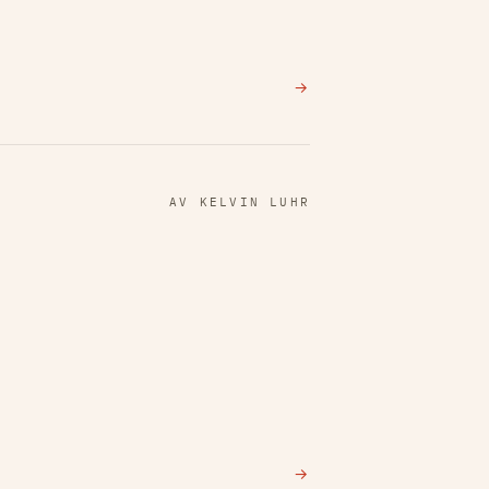
→
AV KELVIN LUHR
→