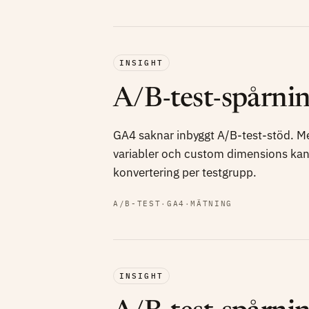
INSIGHT
A/B-test-spårni
GA4 saknar inbyggt A/B-test-stöd. M
variabler och custom dimensions kan
konvertering per testgrupp.
A/B-TEST
·
GA4
·
MÄTNING
INSIGHT