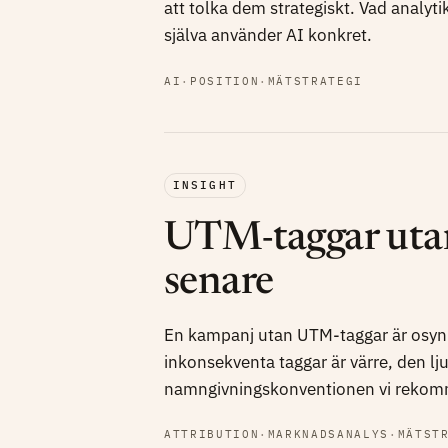
att tolka dem strategiskt. Vad analyti
själva använder AI konkret.
AI
·
POSITION
·
MÄTSTRATEGI
INSIGHT
UTM-taggar utan
senare
En kampanj utan UTM-taggar är osynl
inkonsekventa taggar är värre, den lj
namngivningskonventionen vi rekomme
ATTRIBUTION
·
MARKNADSANALYS
·
MÄTST